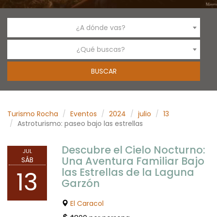
¿A dónde vas?
¿Qué buscas?
Turismo Rocha
Eventos
2024
julio
13
Astroturismo: paseo bajo las estrellas
Descubre el Cielo Nocturno:
JUL
Una Aventura Familiar Bajo
SÁB
las Estrellas de la Laguna
13
Garzón
El Caracol