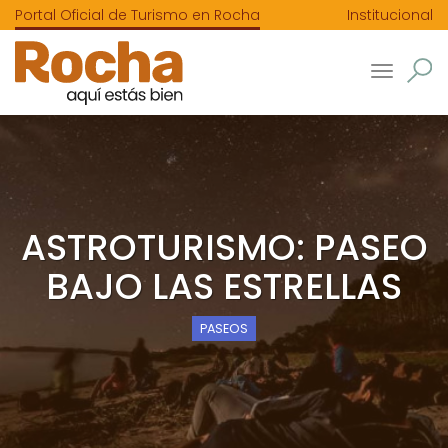
Portal Oficial de Turismo en Rocha
Institucional
Toggle
navigatio
ASTROTURISMO: PASEO
BAJO LAS ESTRELLAS
PASEOS