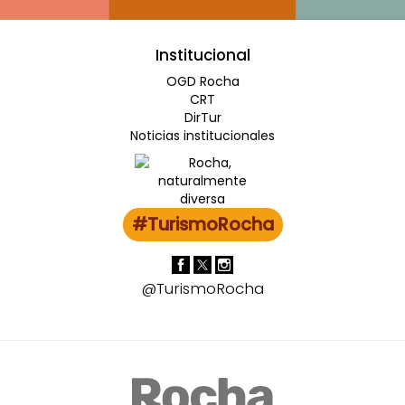
Institucional
OGD Rocha
CRT
DirTur
Noticias institucionales
#TurismoRocha
@TurismoRocha