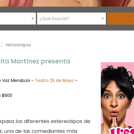
¿Qué buscas?
Histeriotipos
ita Martínez presenta
o Vaz Mendoza -
Teatro 25 de Mayo
-
a $900
pasa los diferentes estereotipos de
nez, una de las comediantes más