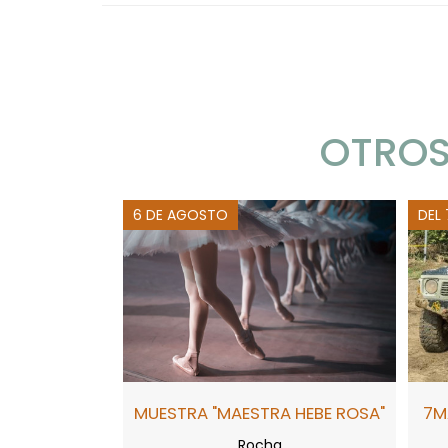
OTROS
6 DE AGOSTO
DEL
MUESTRA "MAESTRA HEBE ROSA"
7M
Rocha