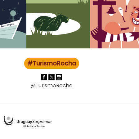
#TurismoRocha
@TurismoRocha