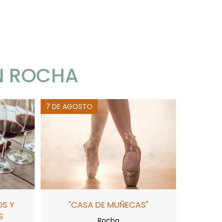
N ROCHA
7 DE AGOSTO
OS Y
"CASA DE MUÑECAS"
S
Rocha