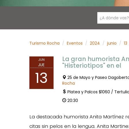
¿A dónde vas?
Turismo Rocha
Eventos
2024
junio
13
La gran humorista An
JUN
"Histeriotipos" en el
JUE
13
25 de Mayo y Paseo Dagobert
Rocha
Platea y Palcos $1060 / Tertuli
20:30
La destacada humorista Anita Martínez re
citas sin pelos en la lengua. Anita Marti