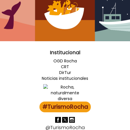
Institucional
OGD Rocha
CRT
DirTur
Noticias institucionales
#TurismoRocha
@TurismoRocha