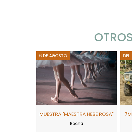
OTROS
6 DE AGOSTO
DEL
MUESTRA "MAESTRA HEBE ROSA"
7M
Rocha