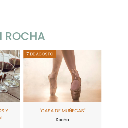
N ROCHA
7 DE AGOSTO
OS Y
"CASA DE MUÑECAS"
S
Rocha