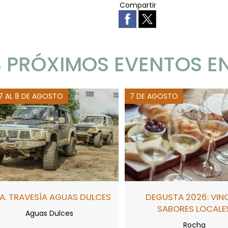
Compartir
 PRÓXIMOS EVENTOS E
 7 AL 8 DE AGOSTO
7 DE AGOSTO
A. TRAVESÍA AGUAS DULCES
DEGUSTA 2026: VIN
SABORES LOCALE
Aguas Dulces
Rocha