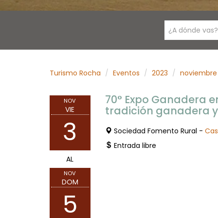
¿A dónde vas?
Turismo Rocha
Eventos
2023
noviembre
70° Expo Ganadera en 
NOV
tradición ganadera y
VIE
3
Sociedad Fomento Rural -
Cast
Entrada libre
AL
NOV
DOM
5