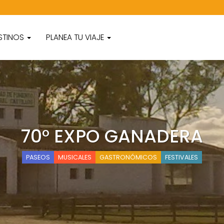
STINOS
PLANEA TU VIAJE
70° EXPO GANADERA
PASEOS
MUSICALES
GASTRONÓMICOS
FESTIVALES