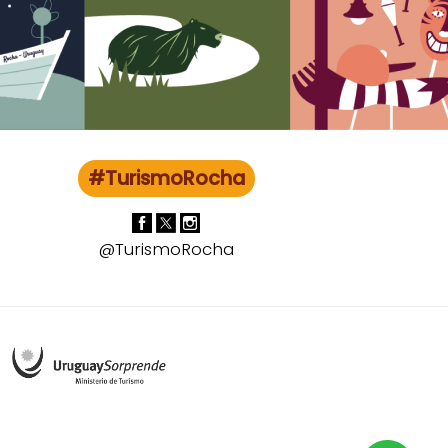
#TurismoRocha
@TurismoRocha