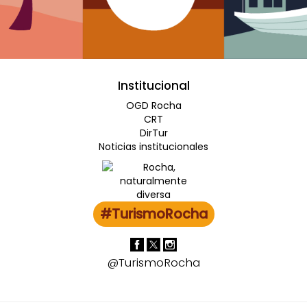
Institucional
OGD Rocha
CRT
DirTur
Noticias institucionales
#TurismoRocha
@TurismoRocha