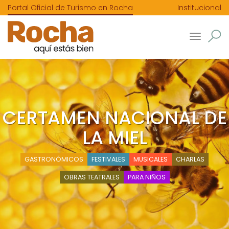
Portal Oficial de Turismo en Rocha
Institucional
Toggle
navigatio
CERTAMEN NACIONAL DE
LA MIEL
GASTRONÓMICOS
FESTIVALES
MUSICALES
CHARLAS
OBRAS TEATRALES
PARA NIÑOS