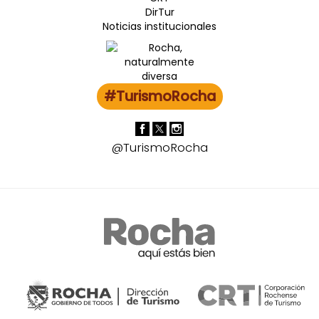
DirTur
Noticias institucionales
#TurismoRocha
@TurismoRocha