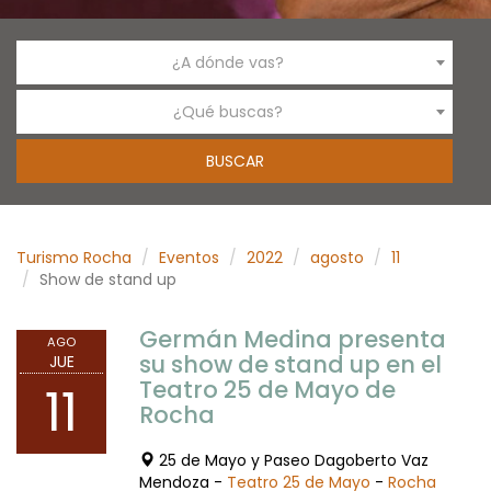
¿A dónde vas?
¿Qué buscas?
Turismo Rocha
Eventos
2022
agosto
11
Show de stand up
Germán Medina presenta
AGO
su show de stand up en el
JUE
Teatro 25 de Mayo de
11
Rocha
25 de Mayo y Paseo Dagoberto Vaz
Mendoza -
Teatro 25 de Mayo
-
Rocha