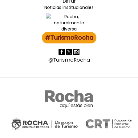
DirTur
Noticias institucionales
#TurismoRocha
@TurismoRocha