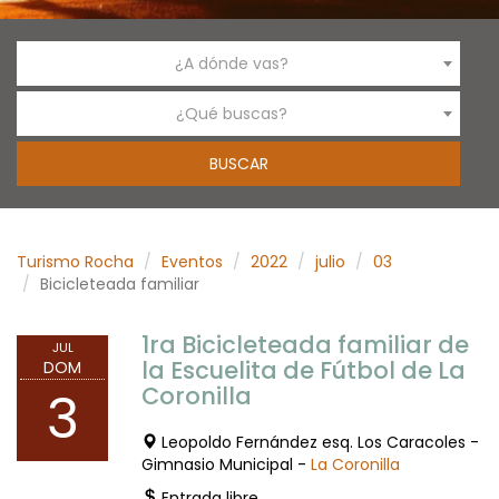
¿A dónde vas?
¿Qué buscas?
Turismo Rocha
Eventos
2022
julio
03
Bicicleteada familiar
1ra Bicicleteada familiar de
JUL
la Escuelita de Fútbol de La
DOM
Coronilla
3
Leopoldo Fernández esq. Los Caracoles -
Gimnasio Municipal -
La Coronilla
Entrada libre