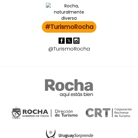
#TurismoRocha
@TurismoRocha