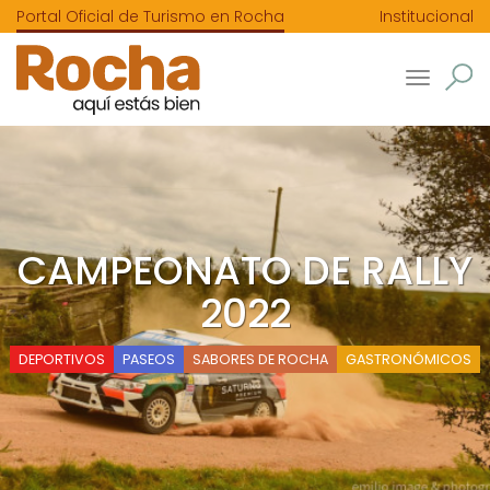
Portal Oficial de Turismo en Rocha
Institucional
Toggle
navigatio
CAMPEONATO DE RALLY
2022
DEPORTIVOS
PASEOS
SABORES DE ROCHA
GASTRONÓMICOS