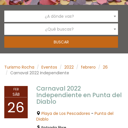
¿A dónde vas?
¿Qué buscas?
Turismo Rocha
Eventos
2022
febrero
26
Carnaval 2022 Independiente
Carnaval 2022
FEB
Independiente en Punta del
SÁB
Diablo
26
Playa de Los Pescadores
-
Punta del
Diablo
Entrada libre