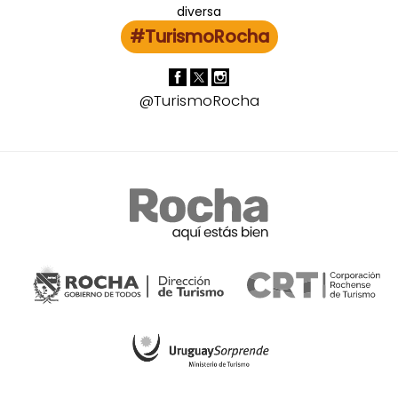
#TurismoRocha
@TurismoRocha