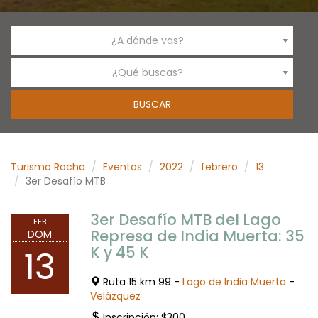
¿A dónde vas?
¿Qué buscas?
Turismo Rocha
Eventos
2022
febrero
13
3er Desafío MTB
3er Desafío MTB del Lago
FEB
Represa de India Muerta: 35
DOM
K y 45 K
13
Ruta 15 km 99 -
Lago de India Muerta
-
Velázquez
Inscripción: $300