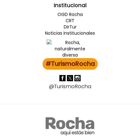
Institucional
OGD Rocha
CRT
DirTur
Noticias institucionales
#TurismoRocha
@TurismoRocha