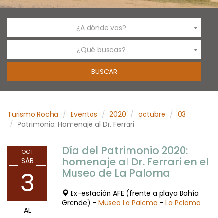
¿A dónde vas?
¿Qué buscas?
Turismo Rocha
Eventos
2020
octubre
03
Patrimonio: Homenaje al Dr. Ferrari
Día del Patrimonio 2020:
OCT
homenaje al Dr. Ferrari en el
SÁB
Museo de La Paloma
3
Ex-estación AFE (frente a playa Bahía
Grande) -
Museo La Paloma
-
La Paloma
AL