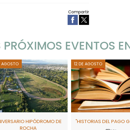
Compartir
 PRÓXIMOS EVENTOS E
E AGOSTO
12 DE AGOSTO
NIVERSARIO HIPÓDROMO DE
"HISTORIAS DEL PAGO 
ROCHA