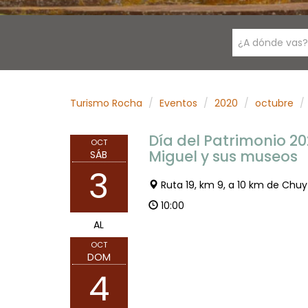
¿A dónde vas?
Turismo Rocha
Eventos
2020
octubre
Día del Patrimonio 202
OCT
Miguel y sus museos
SÁB
3
Ruta 19, km 9, a 10 km de Chu
10:00
AL
OCT
DOM
4