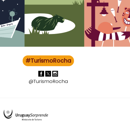
#TurismoRocha
@TurismoRocha