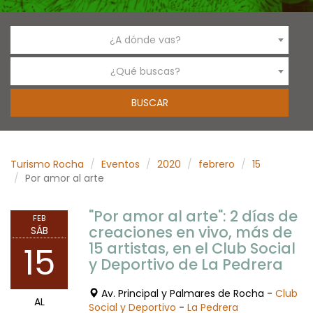
¿A dónde vas?
¿Qué buscas?
Turismo Rocha
Eventos
2020
febrero
15
Por amor al arte
"Por amor al arte": 2 días de
FEB
creaciones en vivo, más de
SÁB
15 artistas, en el Club Social
15
y Deportivo de La Pedrera
Av. Principal y Palmares de Rocha -
Club
AL
Social y Deportivo
-
La Pedrera