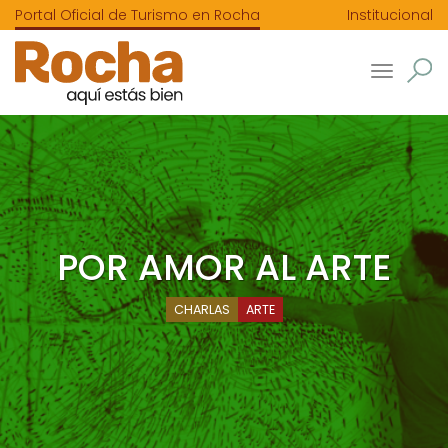
Portal Oficial de Turismo en Rocha
Institucional
Toggle
navigatio
POR AMOR AL ARTE
CHARLAS
ARTE