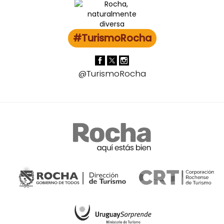
#TurismoRocha
@TurismoRocha