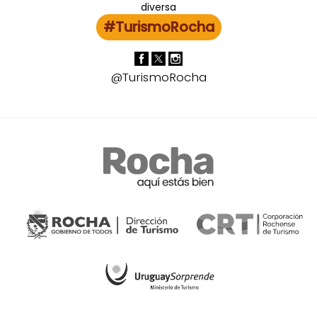
#TurismoRocha
@TurismoRocha