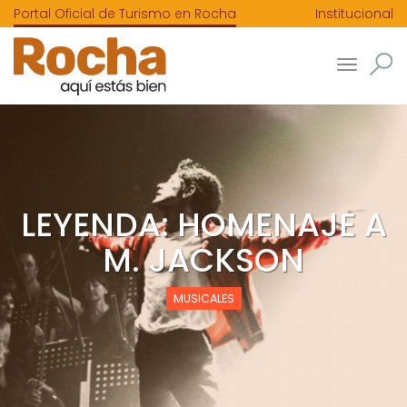
Portal Oficial de Turismo en Rocha
Institucional
Toggle
navigatio
LEYENDA: HOMENAJE A
M. JACKSON
MUSICALES