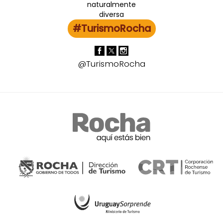
#TurismoRocha
@TurismoRocha