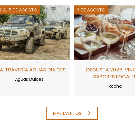
 7 AL 8 DE AGOSTO
7 DE AGOSTO
A. TRAVESÍA AGUAS DULCES
DEGUSTA 2026: VIN
SABORES LOCALE
Aguas Dulces
Rocha
MÁS EVENTOS