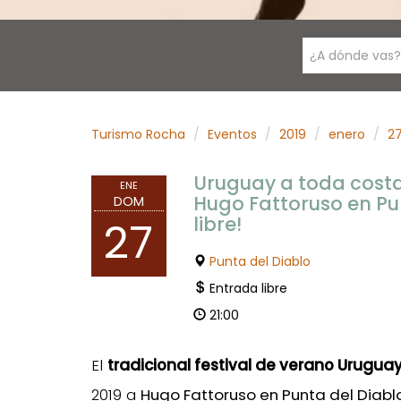
¿A dónde vas?
Turismo Rocha
Eventos
2019
enero
2
Uruguay a toda costa
ENE
Hugo Fattoruso en Pun
DOM
libre!
27
Punta del Diablo
Entrada libre
21:00
El
tradicional festival de verano Urugua
2019 a
Hugo Fattoruso en Punta del Diabl