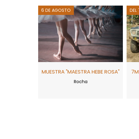
6 DE AGOSTO
DEL
MUESTRA "MAESTRA HEBE ROSA"
7M
Rocha