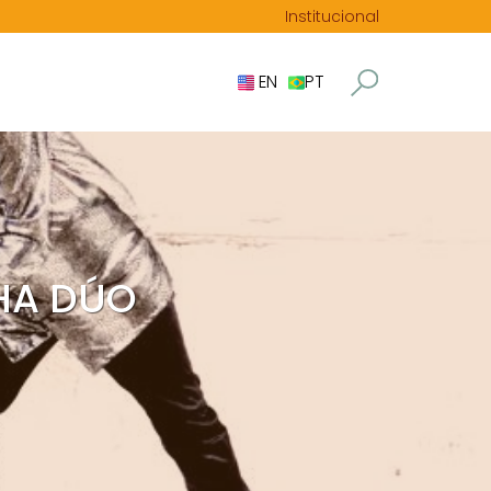
Institucional
EN
PT
HA DÚO