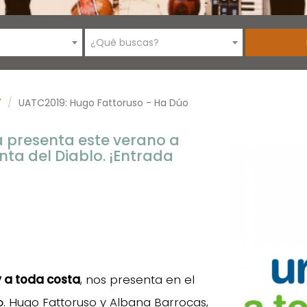
¿Qué buscas?
7
UATC2019: Hugo Fattoruso - Ha Dúo
 presenta este verano a
ta del Diablo. ¡Entrada
y a toda costa
, nos presenta en el
o
. Hugo Fattoruso y Albana Barrocas,