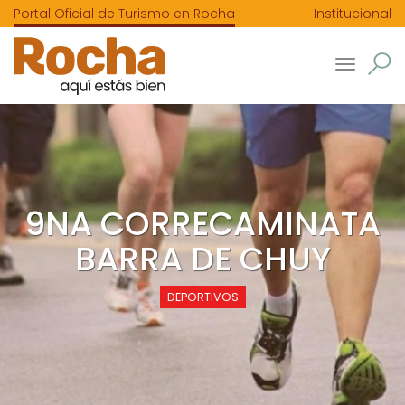
Portal Oficial de Turismo en Rocha
Institucional
Toggle
navigatio
9NA CORRECAMINATA
BARRA DE CHUY
DEPORTIVOS