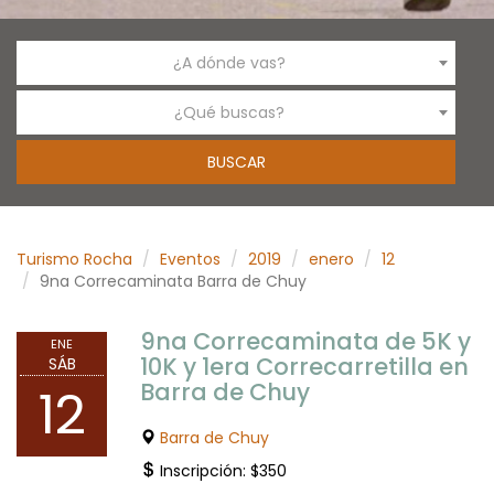
¿A dónde vas?
¿Qué buscas?
Turismo Rocha
Eventos
2019
enero
12
9na Correcaminata Barra de Chuy
9na Correcaminata de 5K y
ENE
10K y 1era Correcarretilla en
SÁB
Barra de Chuy
12
Barra de Chuy
Inscripción: $350