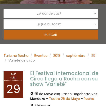
¿A dónde vas?
¿Qué buscas?
Turismo Rocha
Eventos
2018
septiembre
29
Varieté de circo
El Festival Internacional de
SEP
Circo llega a Rocha con su
SÁB
show "Varieté"
29
25 de Mayo esq. Paseo Dagoberto Vaz
Mendoza -
Teatro 25 de Mayo
-
Rocha
A la gorra