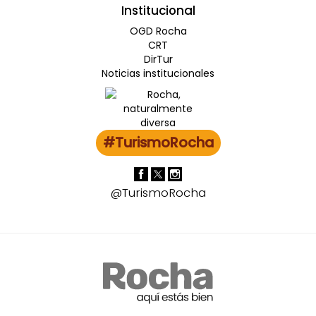
Institucional
OGD Rocha
CRT
DirTur
Noticias institucionales
#TurismoRocha
@TurismoRocha