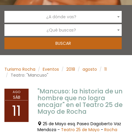
¿A dónde vas?
¿Qué buscas?
Turismo Rocha
Eventos
2018
agosto
11
Teatro: "Mancuso"
"Mancuso: la historia de un
AGO
hombre que no logra
SÁB
encajar" en el Teatro 25 de
11
Mayo de Rocha
25 de Mayo esq. Paseo Dagoberto Vaz
Mendoza -
Teatro 25 de Mayo
-
Rocha