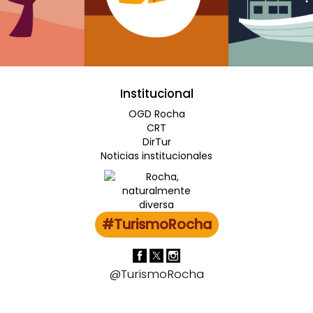
Institucional
OGD Rocha
CRT
DirTur
Noticias institucionales
#TurismoRocha
@TurismoRocha