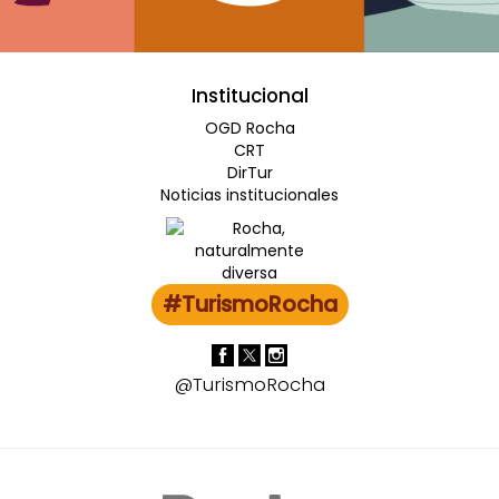
Institucional
OGD Rocha
CRT
DirTur
Noticias institucionales
#TurismoRocha
@TurismoRocha