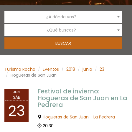
¿A dónde vas?
¿Qué buscas?
Turismo Rocha
Eventos
2018
junio
23
Hogueras de San Juan
Festival de invierno:
JUN
Hogueras de San Juan en La
SÁB
Pedrera
23
Hogueras de San Juan
-
La Pedrera
20:30