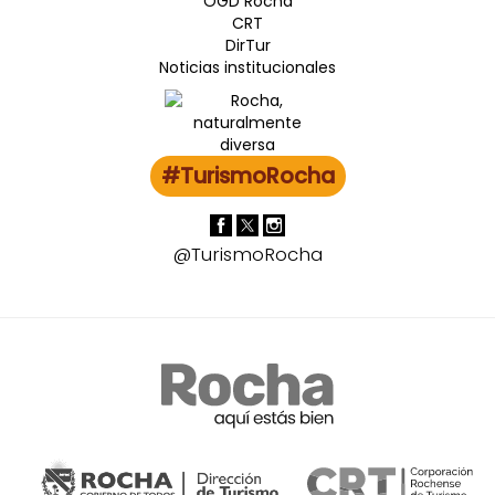
OGD Rocha
CRT
DirTur
Noticias institucionales
#TurismoRocha
@TurismoRocha