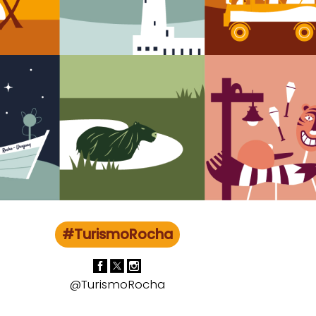
#TurismoRocha
@TurismoRocha