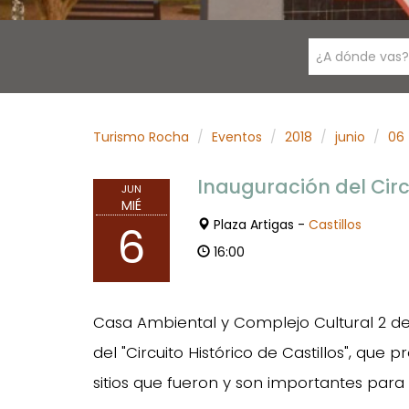
¿A dónde vas?
Turismo Rocha
Eventos
2018
junio
06
Inauguración del Circu
JUN
MIÉ
Plaza Artigas -
Castillos
6
16:00
Casa Ambiental y Complejo Cultural 2 de 
del "Circuito Histórico de Castillos", que 
sitios que fueron y son importantes par