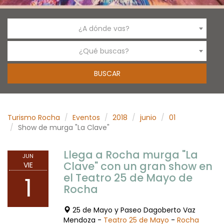
¿A dónde vas?
¿Qué buscas?
Turismo Rocha
Eventos
2018
junio
01
Show de murga "La Clave"
Llega a Rocha murga "La
JUN
Clave" con un gran show en
VIE
el Teatro 25 de Mayo de
1
Rocha
25 de Mayo y Paseo Dagoberto Vaz
Mendoza -
Teatro 25 de Mayo
-
Rocha