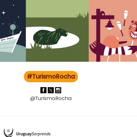
#TurismoRocha
@TurismoRocha