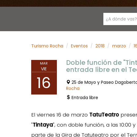
¿A dónde vas?
Turismo Rocha
Eventos
2018
marzo
1
Doble función de "Ti
MAR
entrada libre en el 
VIE
16
25 de Mayo y Paseo Dagobert
Rocha
Entrada libre
El viernes 16 de marzo
TatuTeatro
presen
"
Tintaya
", con doble función, a las 10:00 
parte de la Gira de Tatuteatro por el Ter