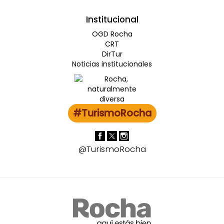
Institucional
OGD Rocha
CRT
DirTur
Noticias institucionales
#TurismoRocha
@TurismoRocha