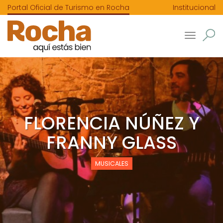
Portal Oficial de Turismo en Rocha
Institucional
Toggle
navigatio
FLORENCIA NÚÑEZ Y
FRANNY GLASS
MUSICALES