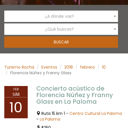
¿A dónde vas?
¿Qué buscas?
Turismo Rocha
Eventos
2018
febrero
10
Florencia Núñez y Franny Glass
Concierto acústico de
FEB
Florencia Núñez y Franny
SÁB
Glass en La Paloma
10
Ruta 15 km 1 -
Centro Cultural La Paloma
-
La Paloma
$250