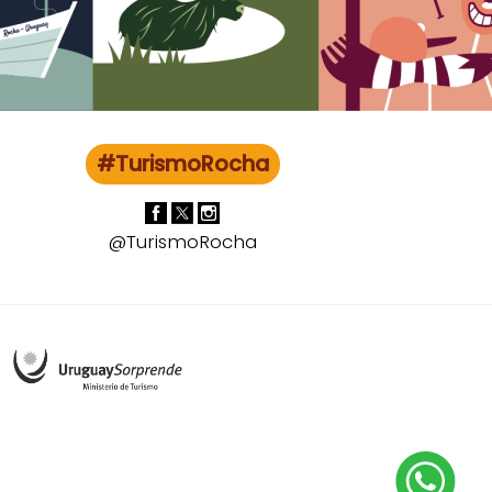
#TurismoRocha
@TurismoRocha