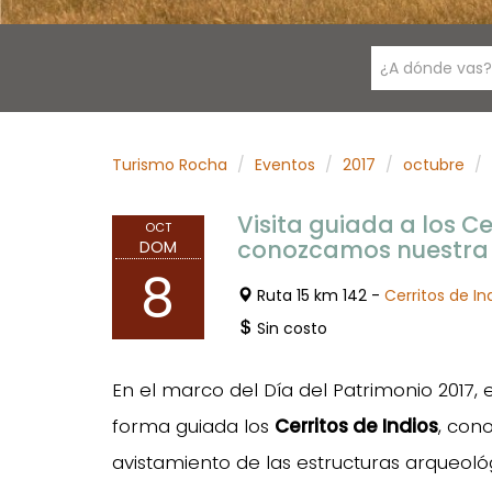
¿A dónde vas?
Turismo Rocha
Eventos
2017
octubre
Visita guiada a los Ce
OCT
conozcamos nuestra 
DOM
8
Ruta 15 km 142 -
Cerritos de In
Sin costo
En el marco del Día del Patrimonio 2017, 
forma guiada los
Cerritos de Indios
, con
avistamiento de las estructuras arqueológ