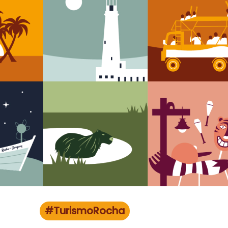
#TurismoRocha