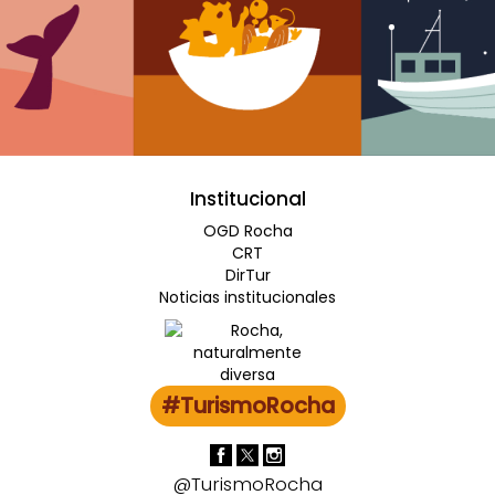
Institucional
OGD Rocha
CRT
DirTur
Noticias institucionales
#TurismoRocha
@TurismoRocha