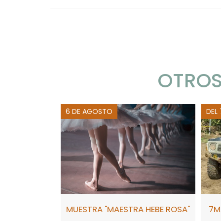
OTROS
6 DE AGOSTO
DEL
MUESTRA "MAESTRA HEBE ROSA"
7M