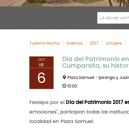
¿A dónde vas?
Turismo Rocha
Eventos
2017
octubre
Día del Patrimonio e
OCT
Cumparsita, su histo
VIE
6
Plaza Samuel - Ipiranga y Jua
10:00
Festejos por el
Día del Patrimonio 2017 
emociones", participan todas las instituc
localidad en Plaza Samuel.