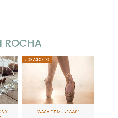
N ROCHA
7 DE AGOSTO
OS Y
"CASA DE MUÑECAS"
S