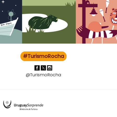
#TurismoRocha
@TurismoRocha