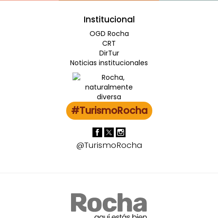
Institucional
OGD Rocha
CRT
DirTur
Noticias institucionales
#TurismoRocha
@TurismoRocha