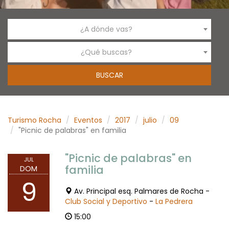
¿A dónde vas?
¿Qué buscas?
Turismo Rocha
Eventos
2017
julio
09
"Picnic de palabras" en familia
"Picnic de palabras" en
JUL
familia
DOM
9
Av. Principal esq. Palmares de Rocha -
Club Social y Deportivo
-
La Pedrera
15:00