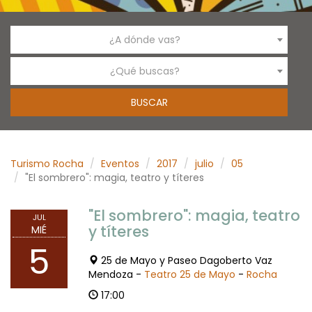
¿A dónde vas?
¿Qué buscas?
Turismo Rocha
Eventos
2017
julio
05
"El sombrero": magia, teatro y títeres
"El sombrero": magia, teatro
JUL
y títeres
MIÉ
5
25 de Mayo y Paseo Dagoberto Vaz
Mendoza -
Teatro 25 de Mayo
-
Rocha
17:00