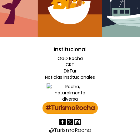
Institucional
OGD Rocha
CRT
DirTur
Noticias institucionales
#TurismoRocha
@TurismoRocha