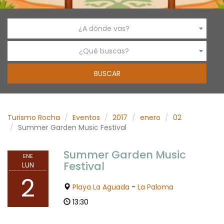
¿A dónde vas?
¿Qué buscas?
Turismo Rocha
Eventos
2017
enero
02
Summer Garden Music Festival
Summer Garden Music
ENE
Festival
LUN
2
Playa La Aguada
-
La Paloma
13:30