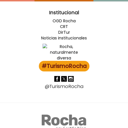
Institucional
OGD Rocha
CRT
DirTur
Noticias institucionales
#TurismoRocha
@TurismoRocha