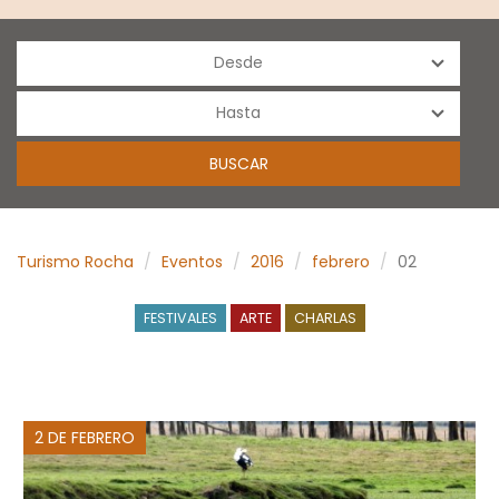
Turismo Rocha
Eventos
2016
febrero
02
FESTIVALES
ARTE
CHARLAS
2 DE FEBRERO