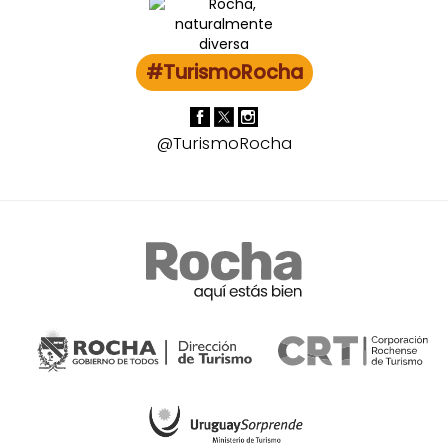
#TurismoRocha
@TurismoRocha