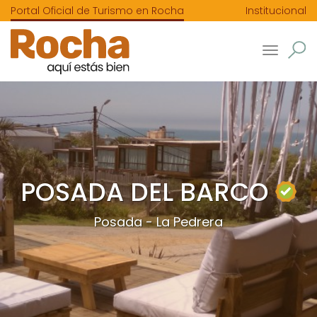
Portal Oficial de Turismo en Rocha
Institucional
Toggle
navigatio
POSADA DEL BARCO
Posada - La Pedrera