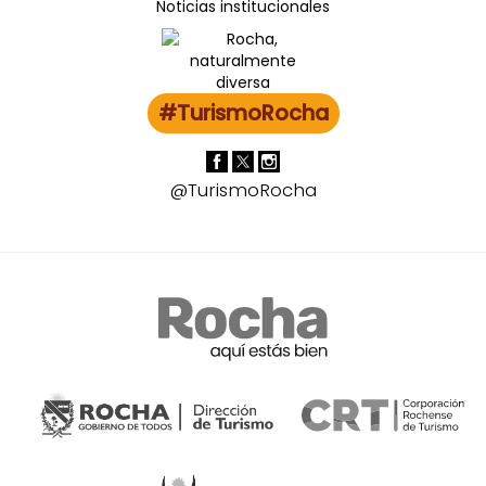
Noticias institucionales
#TurismoRocha
@TurismoRocha