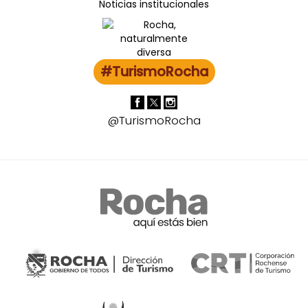
Noticias institucionales
#TurismoRocha
@TurismoRocha