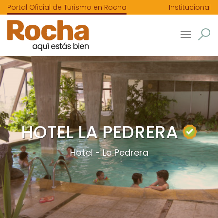
Portal Oficial de Turismo en Rocha
Institucional
Toggle
navigatio
HOTEL LA PEDRERA
Hotel - La Pedrera