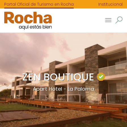
Portal Oficial de Turismo en Rocha
Institucional
Toggle
navigatio
ZEN BOUTIQUE
Apart Hotel - La Paloma