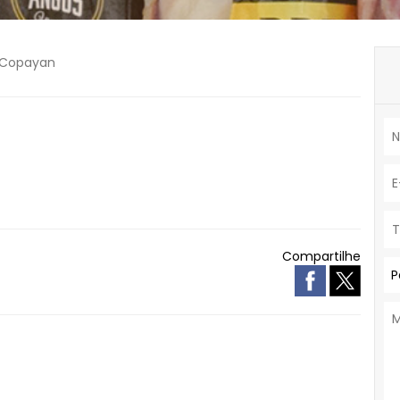
Copayan
Compartilhe
P