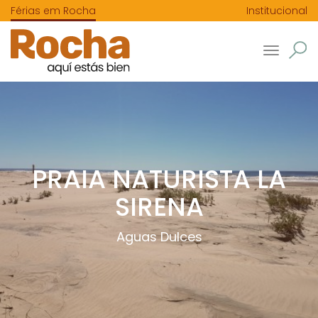
Férias em Rocha
Institucional
Toggle
navigatio
PRAIA NATURISTA LA
SIRENA
Aguas Dulces