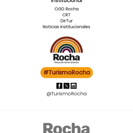
Institucional
OGD Rocha
CRT
DirTur
Noticias institucionales
#TurismoRocha
@TurismoRocha