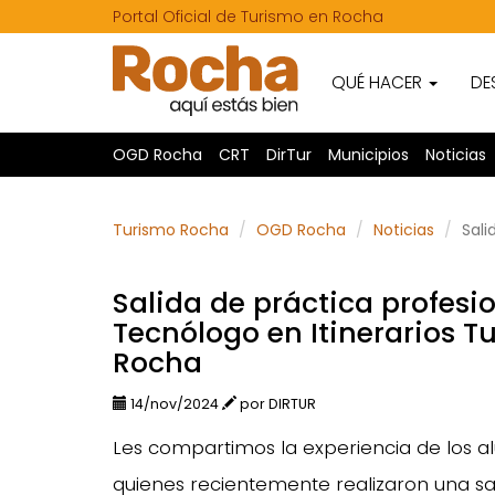
Portal Oficial de Turismo en Rocha
QUÉ HACER
DE
OGD Rocha
CRT
DirTur
Municipios
Noticias
Turismo Rocha
OGD Rocha
Noticias
Sali
Salida de práctica profesi
Tecnólogo en Itinerarios T
Rocha
14/nov/2024
por DIRTUR
Les compartimos la experiencia de los al
quienes recientemente realizaron una sa