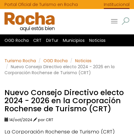
Portal Oficial de Turismo en Rocha
Institucional
Toggle
navigatio
OGD Rocha
CRT
DirTur
Municipios
Noticias
Turismo Rocha
OGD Rocha
Noticias
Nuevo Consejo Directivo electo 2024 - 2026 en la
Corporación Rochense de Turismo (CRT)
Nuevo Consejo Directivo electo
2024 - 2026 en la Corporación
Rochense de Turismo (CRT)
14/oct/2024
por CRT
La Corporación Rochense de Turismo (CRT)