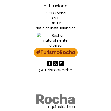
Institucional
OGD Rocha
CRT
DirTur
Noticias institucionales
#TurismoRocha
@TurismoRocha