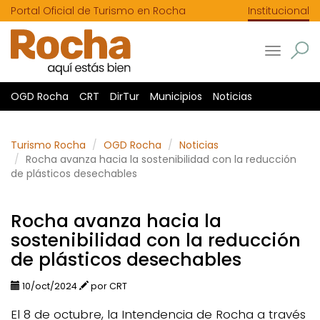
Portal Oficial de Turismo en Rocha
Institucional
Toggle
navigatio
OGD Rocha
CRT
DirTur
Municipios
Noticias
Turismo Rocha
OGD Rocha
Noticias
Rocha avanza hacia la sostenibilidad con la reducción
de plásticos desechables
Rocha avanza hacia la
sostenibilidad con la reducción
de plásticos desechables
10/oct/2024
por CRT
El 8 de octubre, la Intendencia de Rocha a través