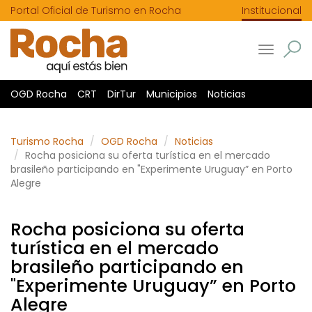
Portal Oficial de Turismo en Rocha
Institucional
Toggle
navigatio
OGD Rocha
CRT
DirTur
Municipios
Noticias
Turismo Rocha
OGD Rocha
Noticias
Rocha posiciona su oferta turística en el mercado
brasileño participando en "Experimente Uruguay” en Porto
Alegre
Rocha posiciona su oferta
turística en el mercado
brasileño participando en
"Experimente Uruguay” en Porto
Alegre