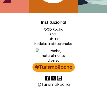
Institucional
OGD Rocha
CRT
DirTur
Noticias institucionales
#TurismoRocha
@TurismoRocha