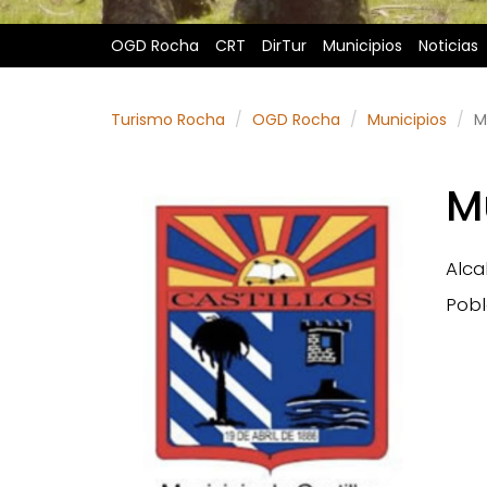
OGD Rocha
CRT
DirTur
Municipios
Noticias
Turismo Rocha
OGD Rocha
Municipios
M
Mu
Alca
Pobl