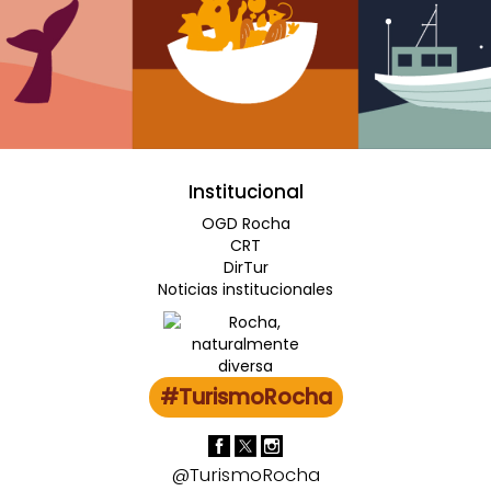
Institucional
OGD Rocha
CRT
DirTur
Noticias institucionales
#TurismoRocha
@TurismoRocha