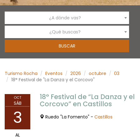
¿A dónde vas?
¿Qué buscas?
Turismo Rocha
Eventos
2026
octubre
03
18° Festival de "La Danza y el Corcovo"
18° Festival de “La Danza y el
OCT
Corcovo” en Castillos
SÁB
3
Ruedo "La Fomento" -
Castillos
AL