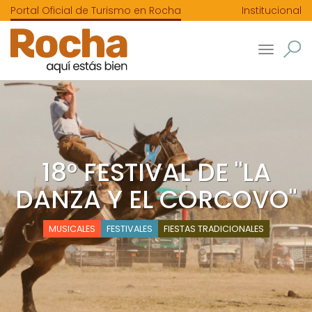
Portal Oficial de Turismo en Rocha
Institucional
Toggle
navigatio
18° FESTIVAL DE "LA
DANZA Y EL CORCOVO"
MUSICALES
FESTIVALES
FIESTAS TRADICIONALES