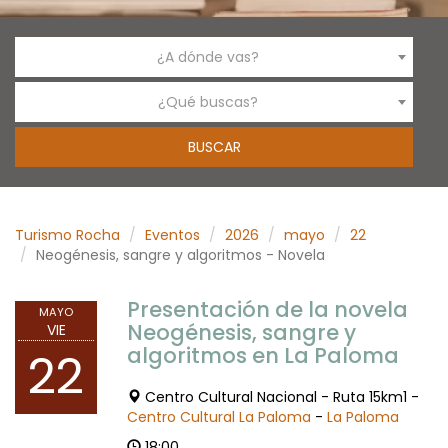
¿A dónde vas?
¿Qué buscas?
Turismo Rocha
Eventos
2026
mayo
22
Neogénesis, sangre y algoritmos - Novela
Presentación de la novela
MAYO
Neogénesis, sangre y
VIE
algoritmos en La Paloma
22
Centro Cultural Nacional - Ruta 15km1 -
Centro Cultural La Paloma
-
La Paloma
18:00