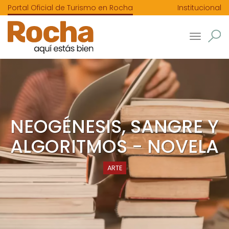
Portal Oficial de Turismo en Rocha
Institucional
Toggle
navigatio
NEOGÉNESIS, SANGRE Y
ALGORITMOS - NOVELA
ARTE