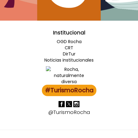
Institucional
OGD Rocha
CRT
DirTur
Noticias institucionales
#TurismoRocha
@TurismoRocha