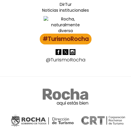
DirTur
Noticias institucionales
#TurismoRocha
@TurismoRocha