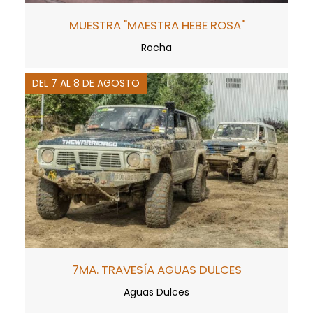
MUESTRA "MAESTRA HEBE ROSA"
Rocha
DEL 7 AL 8 DE AGOSTO
7MA. TRAVESÍA AGUAS DULCES
Aguas Dulces