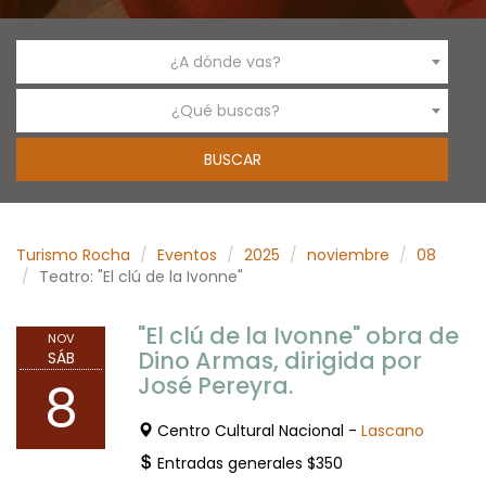
¿A dónde vas?
¿Qué buscas?
Turismo Rocha
Eventos
2025
noviembre
08
Teatro: "El clú de la Ivonne"
"El clú de la Ivonne" obra de
NOV
Dino Armas, dirigida por
SÁB
José Pereyra.
8
Centro Cultural Nacional -
Lascano
Entradas generales $350