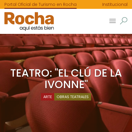
Portal Oficial de Turismo en Rocha
Institucional
Toggle
navigatio
TEATRO: "EL CLÚ DE LA
IVONNE"
ARTE
OBRAS TEATRALES